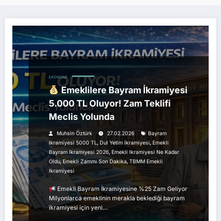
EKONOMI
Emeklilere Bayram İkramiyesi
5.000 TL Oluyor! Zam Teklifi
Meclis Yolunda
Muhsin Öztürk
27.02.2026
Bayram
,
,
Ikramiyesi 5000 TL
Dul Yetim Ikramiyesi
Emekli
,
Bayram Ikramiyesi 2026
Emekli Ikramiyesi Ne Kadar
,
,
Oldu
Emekli Zammı Son Dakika
TBMM Emekli
Ikramiyesi
Emekli Bayram İkramiyesine %25 Zam Geliyor
Milyonlarca emeklinin merakla beklediği bayram
ikramiyesi için yeni…