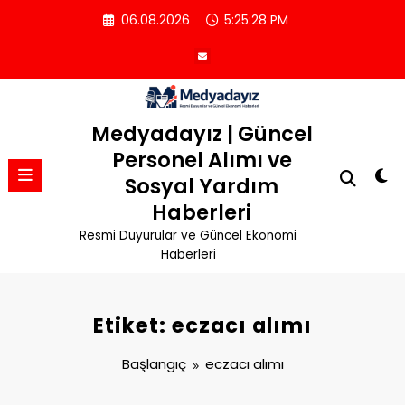
İçeriğe
06.08.2026
5:25:29 PM
atla
Medyadayız | Güncel
Personel Alımı ve
Sosyal Yardım
Haberleri
Resmi Duyurular ve Güncel Ekonomi
Haberleri
Etiket: eczacı alımı
Başlangıç
eczacı alımı