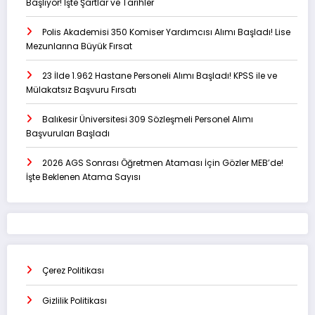
Başlıyor! İşte Şartlar ve Tarihler
Polis Akademisi 350 Komiser Yardımcısı Alımı Başladı! Lise
Mezunlarına Büyük Fırsat
23 İlde 1.962 Hastane Personeli Alımı Başladı! KPSS ile ve
Mülakatsız Başvuru Fırsatı
Balıkesir Üniversitesi 309 Sözleşmeli Personel Alımı
Başvuruları Başladı
2026 AGS Sonrası Öğretmen Ataması İçin Gözler MEB’de!
İşte Beklenen Atama Sayısı
Çerez Politikası
Gizlilik Politikası