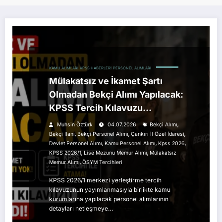
KAMU ALIMLARI
KPSS HABERLERI
PERSONEL ALIMLARI
Mülakatsız ve İkamet Şartı
Olmadan Bekçi Alımı Yapılacak:
KPSS Tercih Kılavuzu
Yayımlandı
,
Muhsin Öztürk
04.07.2026
Bekçi Alımı
,
,
,
Bekçi Ilanı
Bekçi Personel Alımı
Çankırı İl Özel İdaresi
,
,
,
Devlet Personel Alımı
Kamu Personel Alımı
Kpss 2026
,
,
KPSS 2026/1
Lise Mezunu Memur Alımı
Mülakatsız
,
Memur Alımı
ÖSYM Tercihleri
KPSS 2026/1 merkezi yerleştirme tercih
kılavuzunun yayımlanmasıyla birlikte kamu
kurumlarına yapılacak personel alımlarının
detayları netleşmeye…