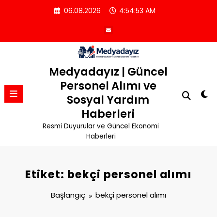
İçeriğe
06.08.2026
4:54:54 AM
atla
Medyadayız | Güncel
Personel Alımı ve
Sosyal Yardım
Haberleri
Resmi Duyurular ve Güncel Ekonomi
Haberleri
Etiket: bekçi personel alımı
Başlangıç
bekçi personel alımı