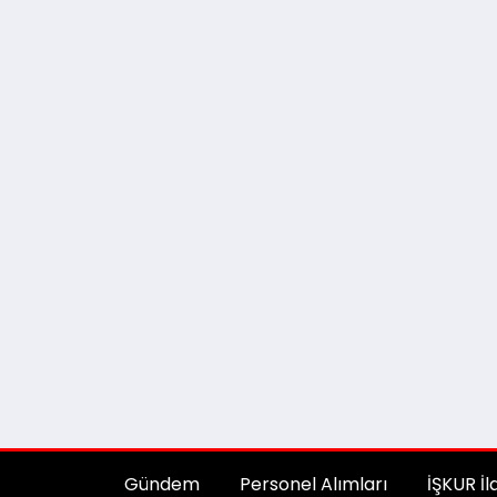
Gündem
Personel Alımları
İŞKUR İl