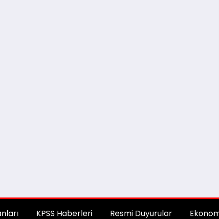
anları
KPSS Haberleri
Resmi Duyurular
Ekonom