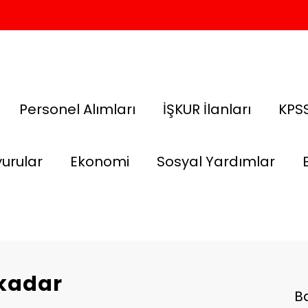
Personel Alımları
İŞKUR İlanları
KPSS
urular
Ekonomi
Sosyal Yardımlar
 kadar
B