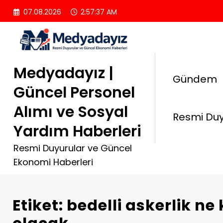
İçeriğe
07.08.2026
2:57:38 AM
atla
Medyadayız |
Gündem
Güncel Personel
Alımı ve Sosyal
Resmi Duy
Yardım Haberleri
Resmi Duyurular ve Güncel
Ekonomi Haberleri
Etiket: bedelli askerlik ne