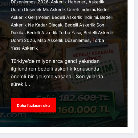
,
,
Düzenlemesi 2026
Askerlik Haberleri
Askerlik
,
,
Ücreti Düşecek Mi
Askerlik Ücreti Indirimi
Bedelli
,
,
Askerlik Gelişmeleri
Bedelli Askerlik Indirimi
Bedelli
,
Askerlik Ne Kadar Olacak
Bedelli Askerlik Son
,
,
Dakika
Bedelli Askerlik Torba Yasa
Bedelli Askerlik
,
,
Ücreti 2026
Msb Askerlik Düzenlemesi
Torba
Yasa Askerlik
Türkiye’de milyonlarca genci yakından
ilgilendiren bedelli askerlik konusunda
önemli bir gelişme yaşandı. Son yıllarda
sürekli…
Daha fazlasını oku