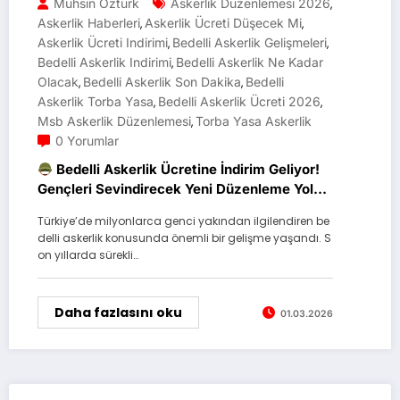
Muhsin Öztürk
Askerlik Düzenlemesi 2026
,
Askerlik Haberleri
Askerlik Ücreti Düşecek Mi
,
,
Askerlik Ücreti Indirimi
Bedelli Askerlik Gelişmeleri
,
,
Bedelli Askerlik Indirimi
Bedelli Askerlik Ne Kadar
,
Olacak
Bedelli Askerlik Son Dakika
Bedelli
,
,
Askerlik Torba Yasa
Bedelli Askerlik Ücreti 2026
,
,
Msb Askerlik Düzenlemesi
Torba Yasa Askerlik
,
0 Yorumlar
Bedelli Askerlik Ücretine İndirim Geliyor!
Gençleri Sevindirecek Yeni Düzenleme Yolda
Türkiye’de milyonlarca genci yakından ilgilendiren be
delli askerlik konusunda önemli bir gelişme yaşandı. S
on yıllarda sürekli…
Daha fazlasını oku
01.03.2026