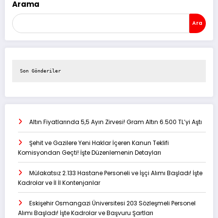
Arama
Ara
Son Gönderiler
Altın Fiyatlarında 5,5 Ayın Zirvesi! Gram Altın 6.500 TL’yi Aştı
Şehit ve Gazilere Yeni Haklar İçeren Kanun Teklifi
Komisyondan Geçti! İşte Düzenlemenin Detayları
Mülakatsız 2.133 Hastane Personeli ve İşçi Alımı Başladı! İşte
Kadrolar ve İl İl Kontenjanlar
Eskişehir Osmangazi Üniversitesi 203 Sözleşmeli Personel
Alımı Başladı! İşte Kadrolar ve Başvuru Şartları