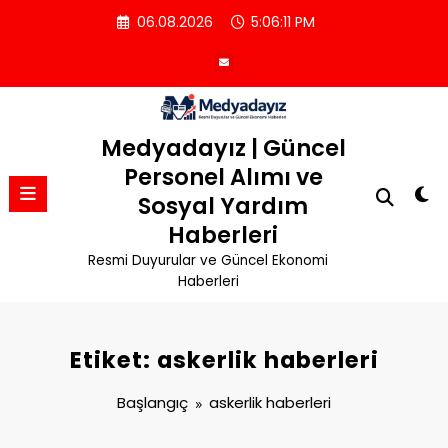
İçeriğe
06.08.2026
5:06:11 PM
atla
Medyadayız | Güncel
Personel Alımı ve
Sosyal Yardım
Haberleri
Resmi Duyurular ve Güncel Ekonomi
Haberleri
Etiket: askerlik haberleri
Başlangıç
askerlik haberleri