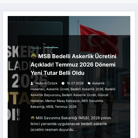
GÜNDEM
MSB Bedelli Askerlik Ücretini
Açıkladı! Temmuz 2026 Dönemi
Yeni Tutar Belli Oldu
Muhsin Öztürk
10.07.2026
Askerlik
,
,
,
Haberleri
Askerlik Ücreti
Bedelli Askerlik 2026
Bedelli
,
,
Askerlik Başvurusu
Bedelli Askerlik Ücreti
Güncel
,
,
Haberler
Memur Maaş Katsayısı
Milli Savunma
,
,
Bakanlığı
MSB
Temmuz 2026
Milli Savunma Bakanlığı (MSB), 2026 yılının
ikinci yarısında uygulanacak bedelli askerlik
ücretini resmen duyurdu.…