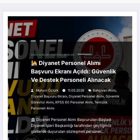
KAMU ALIMLARI
PERSONEL ALIMLARI
Diyanet Personel Alımı
Başvuru Ekranı Açıldı: Güvenlik
Ve Destek Personeli Alınacak
,
Muhsin Öztürk
11.05.2026
Bahçıvan Alımı
,
,
Diyanet Başvuru Ekranı
Diyanet Personel Alımı
Güvenlik
,
,
Görevlisi Alımı
KPSS 60 Personel Alımı
Temizlik
Personeli Alımı
Diyanet Personel Alımı Başvuruları Başladı
Diyanet İşleri Başkanlığı tarafından geçtiğimiz
günlerde duyurulan sözleşmeli personel…