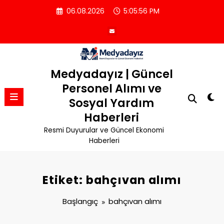
İçeriğe
06.08.2026
5:05:57 PM
atla
Medyadayız | Güncel
Personel Alımı ve
Sosyal Yardım
Haberleri
Resmi Duyurular ve Güncel Ekonomi
Haberleri
Etiket: bahçıvan alımı
Başlangıç
bahçıvan alımı