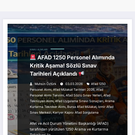
KAMU ALIMLARI
AFAD 1250 Personel Alımında
Kritik Aşama! Sözlü Sınav
Tarihleri Açıklandı
Muhsin Öztürk
03.03.2026
Afad 1250
,
,
Personel Alımı
Afad Mülakat Tarihleri 2026
Afad
,
,
Personel Alımı Takvimi
Afad Sözlü Sınav Yerleri
Afad
,
,
Teknisyen Alımı
Afad Uygulama Sınavı Sonuçları
Arama
,
,
Kurtarma Tekniker Alımı
Bursa Afad Mülakat
Izmir Afad
,
Sınav Merkezi
Kariyer Kapısı Afad Sorgulama
Afet ve Acil Durum Yönetimi Başkanlığı (AFAD)
tarafından yürütülen 1250 Arama ve Kurtarma
Teknikeri ile…