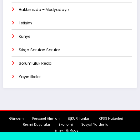
Hakkımızda – Medyadayız
İletişim
Künye
Sıkça Sorulan Sorular
Sorumluluk Reddi
Yayın İlkeleri
Gündem
Personel Alımları
İŞKUR İlanları
KPSS Haberleri
Resmi Duyurular
Ekonomi
Sosyal Yardımlar
Emekli & Maaş