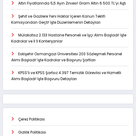
Altın Fiyatlarında 5,5 Ayın Zirvesi! Gram Altın 6.500 TL’yi Aştı
Şehit ve Gazilere Yeni Haklar İçeren Kanun Teklifi
Komisyondan Geçti! İşte Düzenlemenin Detayları
Mülakatsız 2.133 Hastane Personeli ve İşçi Alımı Başladı! İşte
Kadrolar ve İl İl Kontenjanlar
Eskişehir Osmangazi Üniversitesi 203 Sözleşmeli Personel
Alımı Başladı! İşte Kadrolar ve Başvuru Şartları
KPSS’li ve KPSS Şartsız 4.397 Temizlik Görevlisi ve Hizmetli
Alımı Başladı! İşte Başvuru Detayları
Çerez Politikası
Gizlilik Politikası