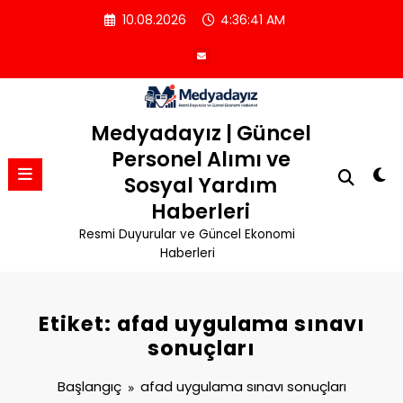
İçeriğe
10.08.2026
4:36:41 AM
atla
Medyadayız | Güncel
Personel Alımı ve
Sosyal Yardım
Haberleri
Resmi Duyurular ve Güncel Ekonomi
Haberleri
Etiket: afad uygulama sınavı
sonuçları
Başlangıç
afad uygulama sınavı sonuçları