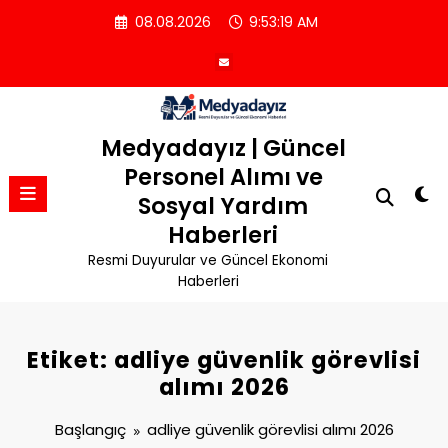
İçeriğe
08.08.2026
9:53:20 AM
atla
Medyadayız | Güncel
Personel Alımı ve
Sosyal Yardım
Haberleri
Resmi Duyurular ve Güncel Ekonomi
Haberleri
Etiket: adliye güvenlik görevlisi
alımı 2026
Başlangıç
adliye güvenlik görevlisi alımı 2026