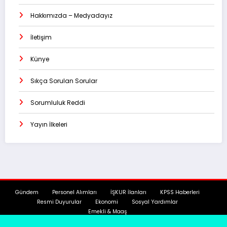
Hakkımızda – Medyadayız
İletişim
Künye
Sıkça Sorulan Sorular
Sorumluluk Reddi
Yayın İlkeleri
Gündem
Personel Alımları
İŞKUR İlanları
KPSS Haberleri
Resmi Duyurular
Ekonomi
Sosyal Yardımlar
Emekli & Maaş