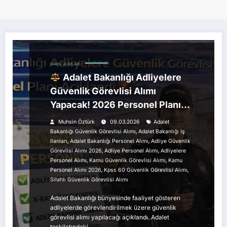
KAMU ALIMLARI
Adalet Bakanlığı Adliyelere
Güvenlik Görevlisi Alımı
Yapacak! 2026 Personel Planı
Açıklandı
Muhsin Öztürk
09.03.2026
Adalet
,
Bakanlığı Güvenlik Görevlisi Alımı
Adalet Bakanlığı Iş
,
,
Ilanları
Adalet Bakanlığı Personel Alımı
Adliye Güvenlik
,
,
Görevlisi Alımı 2026
Adliye Personel Alımı
Adliyelere
,
,
Personel Alımı
Kamu Güvenlik Görevlisi Alımı
Kamu
,
,
Personel Alımı 2026
Kpss 60 Güvenlik Görevlisi Alımı
Silahlı Güvenlik Görevlisi Alımı
Adalet Bakanlığı bünyesinde faaliyet gösteren
adliyelerde görevlendirilmek üzere güvenlik
görevlisi alımı yapılacağı açıklandı. Adalet
teşkilatındaki…