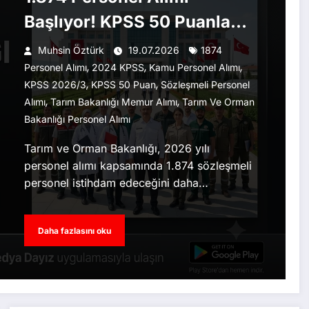
Başlıyor! KPSS 50 Puanla
Başvuru İmkânı
Muhsin Öztürk
19.07.2026
1874
,
,
,
Personel Alımı
2024 KPSS
Kamu Personel Alımı
,
,
KPSS 2026/3
KPSS 50 Puan
Sözleşmeli Personel
,
,
Alımı
Tarım Bakanlığı Memur Alımı
Tarım Ve Orman
Bakanlığı Personel Alımı
Tarım ve Orman Bakanlığı, 2026 yılı
personel alımı kapsamında 1.874 sözleşmeli
personel istihdam edeceğini daha…
Daha fazlasını oku