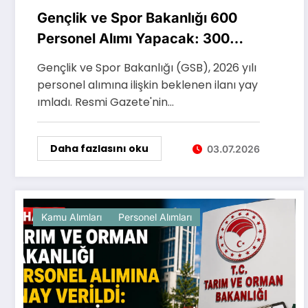
Gençlik ve Spor Bakanlığı 600
Personel Alımı Yapacak: 300
Yurt Yönetim Memuru ve 300
Gençlik ve Spor Bakanlığı (GSB), 2026 yılı
Gençlik Çalışanı Alınacak
personel alımına ilişkin beklenen ilanı yay
ımladı. Resmi Gazete'nin…
Daha fazlasını oku
03.07.2026
Kamu Alımları
Personel Alımları