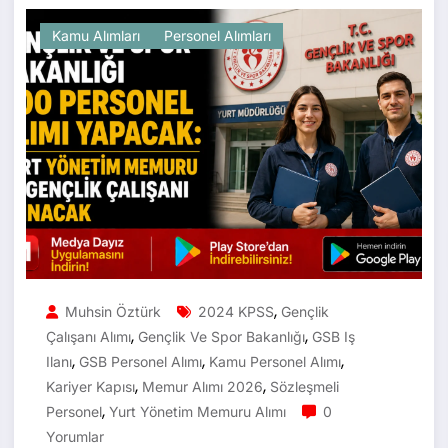
Kamu Alımları
Personel Alımları
,
Muhsin Öztürk
2024 KPSS
Gençlik
,
,
Çalışanı Alımı
Gençlik Ve Spor Bakanlığı
GSB Iş
,
,
,
Ilanı
GSB Personel Alımı
Kamu Personel Alımı
,
,
Kariyer Kapısı
Memur Alımı 2026
Sözleşmeli
,
Personel
Yurt Yönetim Memuru Alımı
0
Yorumlar