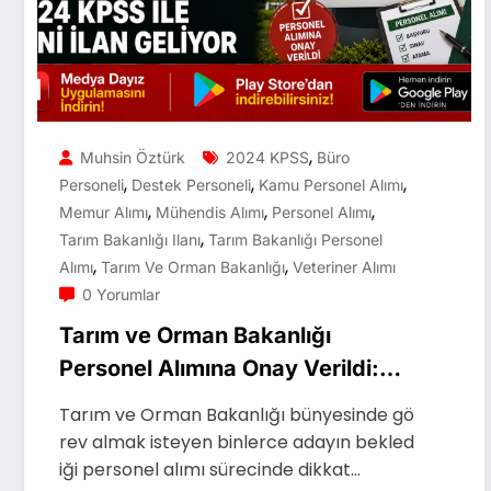
,
Muhsin Öztürk
2024 KPSS
Büro
,
,
,
Personeli
Destek Personeli
Kamu Personel Alımı
,
,
,
Memur Alımı
Mühendis Alımı
Personel Alımı
,
Tarım Bakanlığı Ilanı
Tarım Bakanlığı Personel
,
,
Alımı
Tarım Ve Orman Bakanlığı
Veteriner Alımı
0 Yorumlar
Tarım ve Orman Bakanlığı
Personel Alımına Onay Verildi:
2024 KPSS ile Yeni İlan Geliyor
Tarım ve Orman Bakanlığı bünyesinde gö
rev almak isteyen binlerce adayın bekled
iği personel alımı sürecinde dikkat…