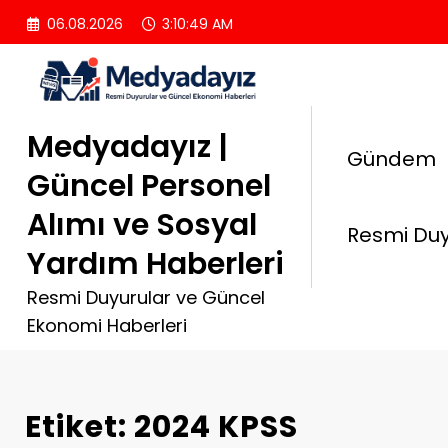
İçeriğe
06.08.2026
3:10:50 AM
atla
Medyadayız |
Gündem
Güncel Personel
Alımı ve Sosyal
Resmi Duy
Yardım Haberleri
Resmi Duyurular ve Güncel
Ekonomi Haberleri
Etiket: 2024 KPSS