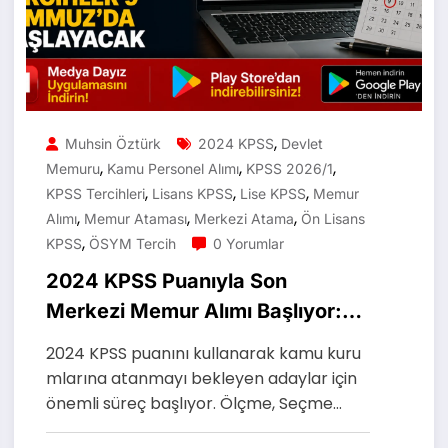
,
Muhsin Öztürk
2024 KPSS
Devlet
,
,
,
Memuru
Kamu Personel Alımı
KPSS 2026/1
,
,
,
KPSS Tercihleri
Lisans KPSS
Lise KPSS
Memur
,
,
,
Alımı
Memur Ataması
Merkezi Atama
Ön Lisans
,
KPSS
ÖSYM Tercih
0 Yorumlar
2024 KPSS Puanıyla Son
Merkezi Memur Alımı Başlıyor:
Tercihler 9 Temmuz’da
2024 KPSS puanını kullanarak kamu kuru
Başlayacak
mlarına atanmayı bekleyen adaylar için
önemli süreç başlıyor. Ölçme, Seçme…