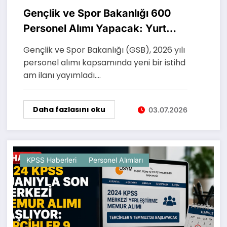
Gençlik ve Spor Bakanlığı 600
Personel Alımı Yapacak: Yurt
Yönetim Memuru ve Gençlik
Gençlik ve Spor Bakanlığı (GSB), 2026 yılı
Çalışanı Alınacak
personel alımı kapsamında yeni bir istihd
am ilanı yayımladı.…
Daha fazlasını oku
03.07.2026
KPSS Haberleri
Personel Alımları