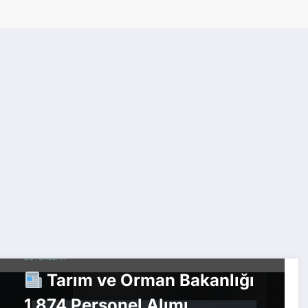
KAMU ALIMLARI
KPSS HABERLERI
PERSONEL ALIMLARI
RESMI
DUYURULAR
Tarım ve Orman Bakanlığı
1.874 Personel Alımı