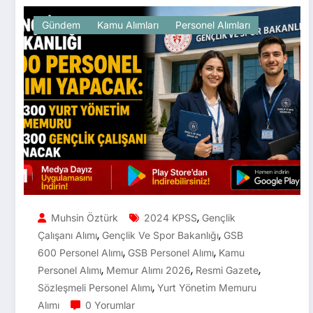
Gündem
Kamu Alımları
Personel Alımları
,
Muhsin Öztürk
2024 KPSS
Gençlik
,
,
Çalışanı Alımı
Gençlik Ve Spor Bakanlığı
GSB
,
,
600 Personel Alımı
GSB Personel Alımı
Kamu
,
,
,
Personel Alımı
Memur Alımı 2026
Resmi Gazete
,
Sözleşmeli Personel Alımı
Yurt Yönetim Memuru
Alımı
0 Yorumlar