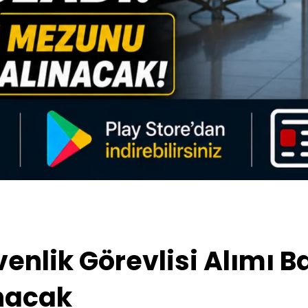
nlik Görevlisi Alımı Baş
nacak