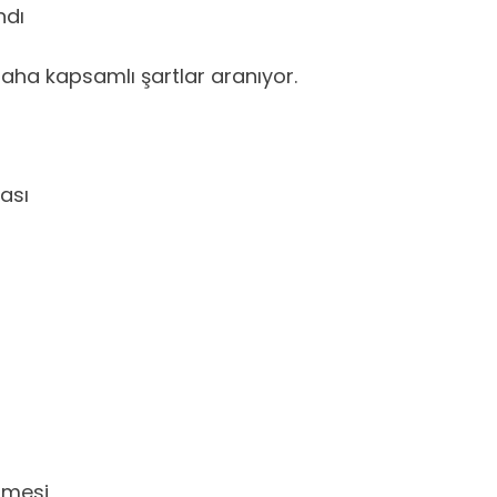
ndı
daha kapsamlı şartlar aranıyor.
ması
lmesi