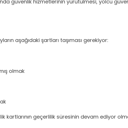
da güvenlik hizmetlerinin yürütülmesi, yolcu güv
arın aşağıdaki şartları taşıması gerekiyor:
amış olmak
mak
ik kartlarının geçerlilik süresinin devam ediyor olm