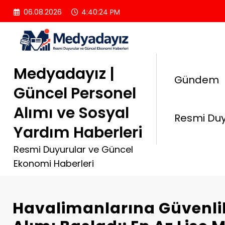
İçeriğe
06.08.2026
4:40:25 PM
atla
Medyadayız |
Gündem
Güncel Personel
Alımı ve Sosyal
Resmi Duy
Yardım Haberleri
Resmi Duyurular ve Güncel
Ekonomi Haberleri
Havalimanlarına Güvenlik