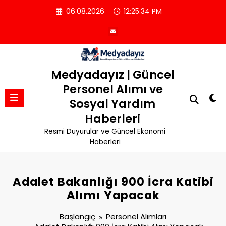
İçeriğe
06.08.2026
12:25:34 PM
atla
Medyadayız | Güncel
Personel Alımı ve
Sosyal Yardım
Haberleri
Resmi Duyurular ve Güncel Ekonomi
Haberleri
Adalet Bakanlığı 900 İcra Katibi
Alımı Yapacak
Başlangıç
Personel Alımları