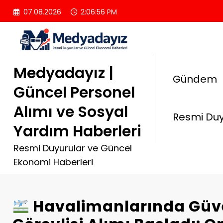
İçeriğe
07.08.2026
2:06:57 PM
atla
Medyadayız |
Gündem
Güncel Personel
Alımı ve Sosyal
Resmi Duy
Yardım Haberleri
Resmi Duyurular ve Güncel
Ekonomi Haberleri
Havalimanlarında Güv