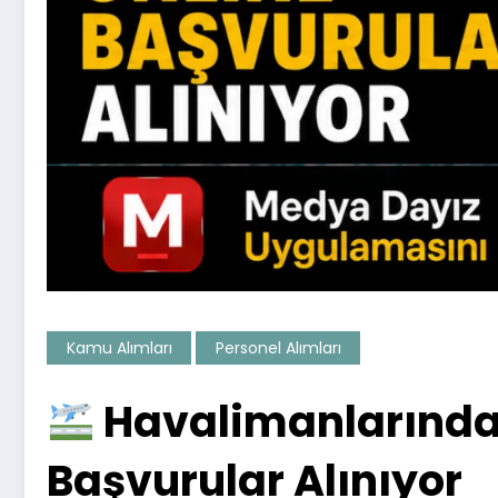
Kamu Alımları
Personel Alımları
Havalimanlarında G
Başvurular Alınıyor