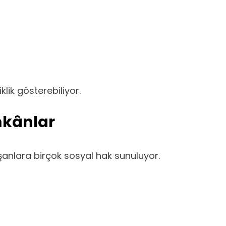
lik gösterebiliyor.
mkânlar
ışanlara birçok sosyal hak sunuluyor.