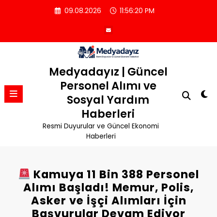
İçeriğe
09.08.2026
11:56:20 PM
atla
Medyadayız | Güncel
Personel Alımı ve
Sosyal Yardım
Haberleri
Resmi Duyurular ve Güncel Ekonomi
Haberleri
Kamuya 11 Bin 388 Personel
Alımı Başladı! Memur, Polis,
Asker ve İşçi Alımları İçin
Başvurular Devam Ediyor