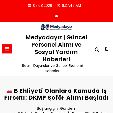
İçeriğe
07.08.2026
6:37:48 AM
atla
Medyadayız | Güncel
Personel Alımı ve
Sosyal Yardım
Haberleri
Resmi Duyurular ve Güncel Ekonomi
Haberleri
B Ehliyeti Olanlara Kamuda İş
Fırsatı: DKMP Şoför Alımı Başladı
Başlangıç
Gündem