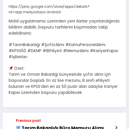
https://play.google.com/store/apps/details?
id=app.medyadayiz.android
Mobil uygulamamız üzerinden yeni ilanlar yayınlandığında
bildirim alabilir, başvuru tarihlerini kaçırmadan takip
edebilirsiniz.
#TarımBakanlığı #ŞoförAlımı #KamuPersonelAlımı
#KPSS50 #DKMP #BEhliyeti #MemurAlımı #KariyerKapısı
#İşİlanları
Özet:
Tarım ve Orman Bakanlığı bünyesinde şoför alımı için
başvurular başladı. En az lise mezunu, B sınıfı ehliyeti
bulunan ve KPSS’den en az 50 puan alan adaylar Kariyer
Kapısı üzerinden başvuru yapabilecek.
Previous post
Tarım Bakanlığı Büro Memuru Alımı