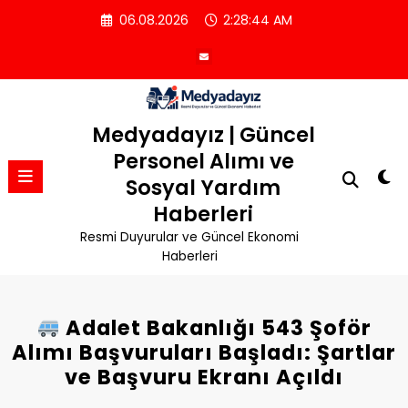
İçeriğe
06.08.2026
2:28:45 AM
atla
Medyadayız | Güncel
Personel Alımı ve
Sosyal Yardım
Haberleri
Resmi Duyurular ve Güncel Ekonomi
Haberleri
Adalet Bakanlığı 543 Şoför
Alımı Başvuruları Başladı: Şartlar
ve Başvuru Ekranı Açıldı