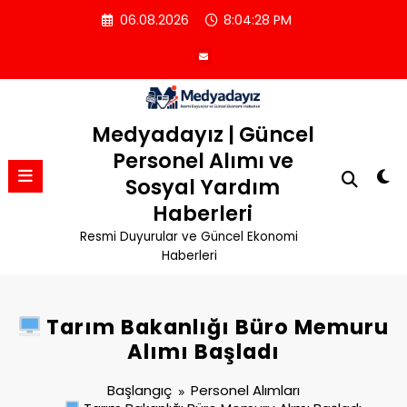
İçeriğe
06.08.2026
8:04:29 PM
atla
Medyadayız | Güncel
Personel Alımı ve
Sosyal Yardım
Haberleri
Resmi Duyurular ve Güncel Ekonomi
Haberleri
Tarım Bakanlığı Büro Memuru
Alımı Başladı
Başlangıç
Personel Alımları