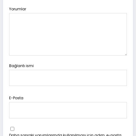
Yorumlar
Bağlantı ismi
E-Posta
Daha sonraki yorumlarımda kullanılması için adım, e-posta