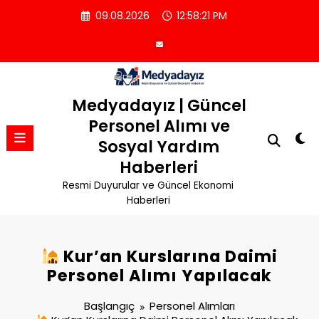
İçeriğe
09.08.2026
12:58:21 PM
atla
Medyadayız | Güncel
Personel Alımı ve
Sosyal Yardım
Haberleri
Resmi Duyurular ve Güncel Ekonomi
Haberleri
Kur’an Kurslarına Daimi
Personel Alımı Yapılacak
Başlangıç
Personel Alımları