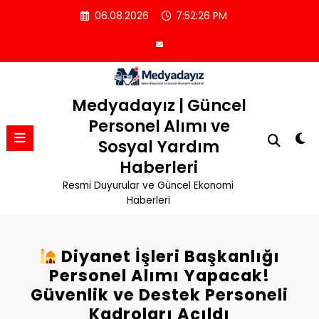
İçeriğe
06.08.2026
7:52:26 PM
atla
Medyadayız | Güncel
Personel Alımı ve
Sosyal Yardım
Haberleri
Resmi Duyurular ve Güncel Ekonomi
Haberleri
Diyanet İşleri Başkanlığı
Personel Alımı Yapacak!
Güvenlik ve Destek Personeli
Kadroları Açıldı