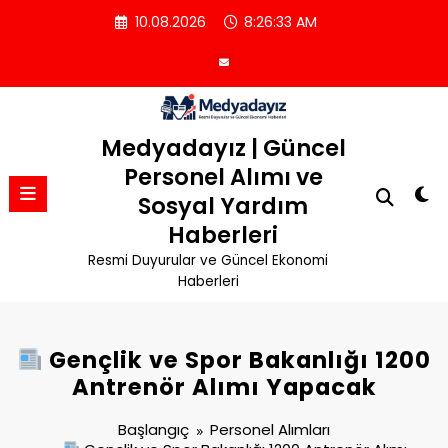
İçeriğe
10.08.2026
8:26:33 AM
atla
Medyadayız | Güncel
Personel Alımı ve
Sosyal Yardım
Haberleri
Resmi Duyurular ve Güncel Ekonomi
Haberleri
Gençlik ve Spor Bakanlığı 1200
Antrenör Alımı Yapacak
Başlangıç
Personel Alımları