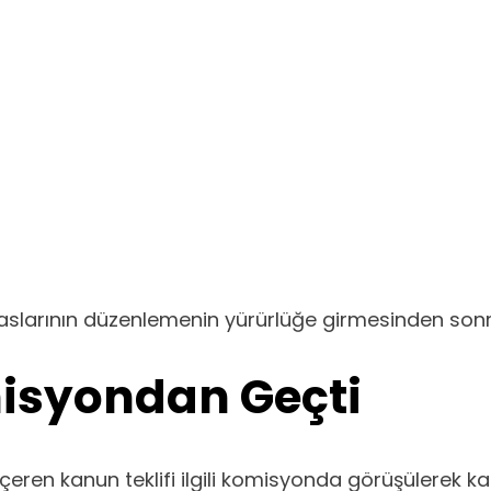
aslarının düzenlemenin yürürlüğe girmesinden sonr
syondan Geçti
ren kanun teklifi ilgili komisyonda görüşülerek kab