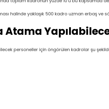
ında toplam kadronun yüzde 10’u bu kapsamda değ
ası halinde yaklaşık 500 kadro uzman erbaş ve sözle
 Atama Yapılabilec
ek personeller için öngörülen kadrolar şu şekilde