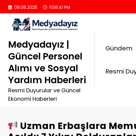
İçeriğe
08.08.2026
11:58:42 PM
atla
Medyadayız |
Gündem
Güncel Personel
Alımı ve Sosyal
Resmi Duy
Yardım Haberleri
Resmi Duyurular ve Güncel
Ekonomi Haberleri
Uzman Erbaşlara Memu