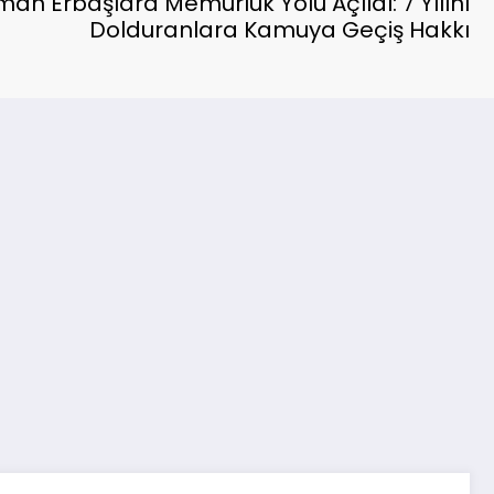
an Erbaşlara Memurluk Yolu Açıldı: 7 Yılını
Dolduranlara Kamuya Geçiş Hakkı