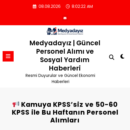
İçeriğe
08.08.2026
8:02:23 AM
atla
Medyadayız | Güncel
Personel Alımı ve
Sosyal Yardım
Haberleri
Resmi Duyurular ve Güncel Ekonomi
Haberleri
Kamuya KPSS’siz ve 50-60
KPSS ile Bu Haftanın Personel
Alımları