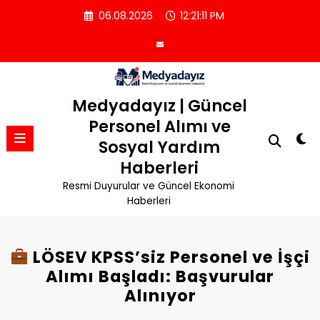
İçeriğe
06.08.2026
12:21:12 PM
atla
Medyadayız | Güncel
Personel Alımı ve
Sosyal Yardım
Haberleri
Resmi Duyurular ve Güncel Ekonomi
Haberleri
LÖSEV KPSS’siz Personel ve İşçi
Alımı Başladı: Başvurular
Alınıyor