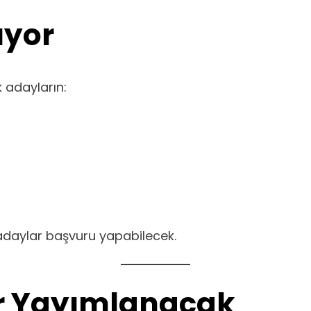
uyor
adayların:
daylar başvuru yapabilecek.
lar Yayımlanacak