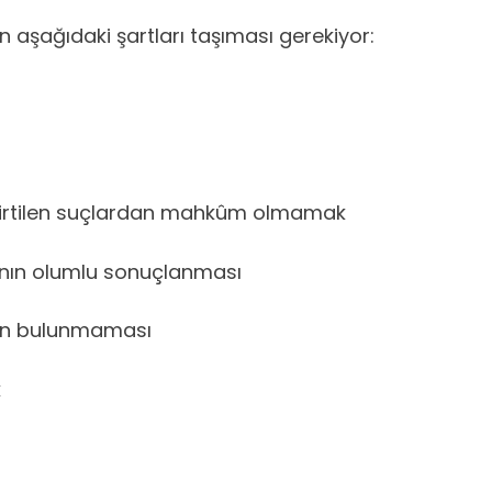
aşağıdaki şartları taşıması gerekiyor:
irtilen suçlardan mahkûm olmamak
ının olumlu sonuçlanması
un bulunmaması
k