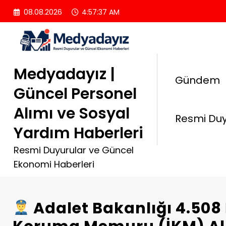
İçeriğe
08.08.2026
4:57:38 AM
atla
Medyadayız |
Gündem
Güncel Personel
Alımı ve Sosyal
Resmi Duy
Yardım Haberleri
Resmi Duyurular ve Güncel
Ekonomi Haberleri
Adalet Bakanlığı 4.508 