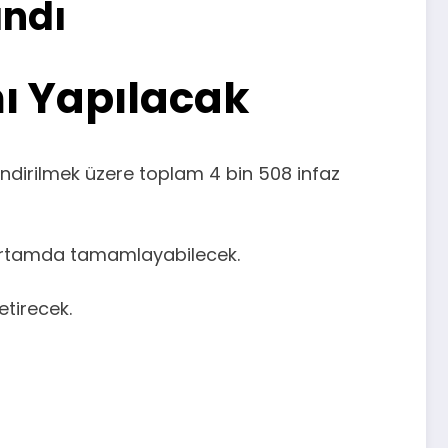
andı
ı Yapılacak
endirilmek üzere toplam 4 bin 508 infaz
 ortamda tamamlayabilecek.
etirecek.