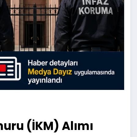
uru (İKM) Alımı