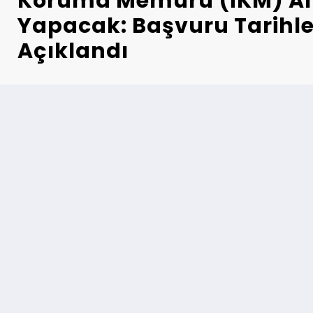
Koruma Memuru (İKM) Al
Yapacak: Başvuru Tarihler
Açıklandı