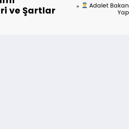
ımı
Adalet Bakanl
i ve Şartlar
Yapa