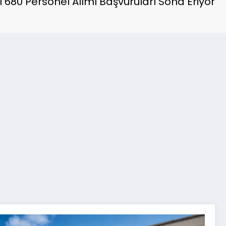
ı 680 Personel Alımı Başvuruları Sona Eriyor