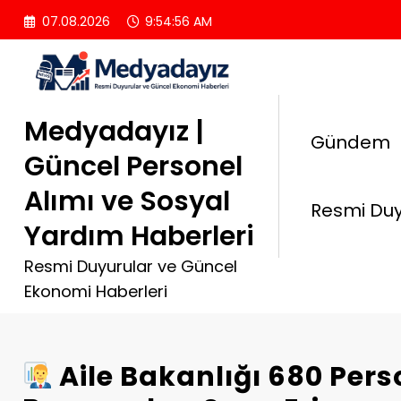
İçeriğe
07.08.2026
9:54:57 AM
atla
Medyadayız |
Gündem
Güncel Personel
Alımı ve Sosyal
Resmi Duy
Yardım Haberleri
Resmi Duyurular ve Güncel
Ekonomi Haberleri
Aile Bakanlığı 680 Pers