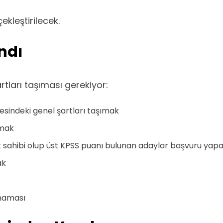
kleştirilecek.
ndı
tları taşıması gerekiyor:
sindeki genel şartları taşımak
lmak
t sahibi olup üst KPSS puanı bulunan adaylar başvuru y
ak
maması