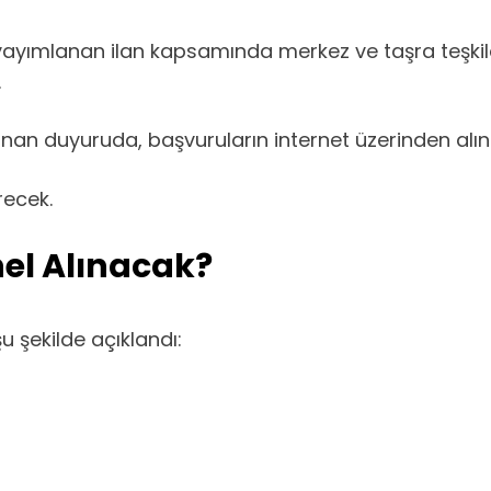
n yayımlanan ilan kapsamında merkez ve taşra teşki
.
n duyuruda, başvuruların internet üzerinden alınm
recek.
el Alınacak?
 şekilde açıklandı: