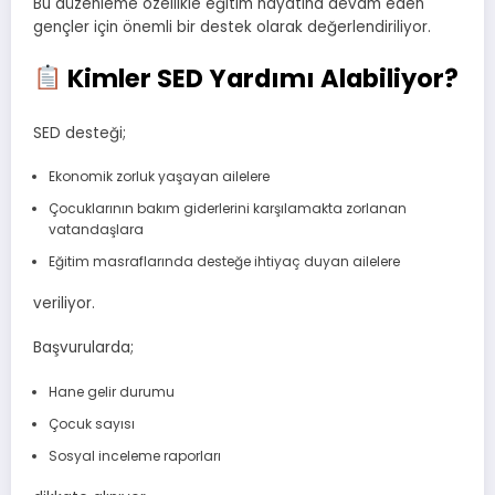
Bu düzenleme özellikle eğitim hayatına devam eden
gençler için önemli bir destek olarak değerlendiriliyor.
Kimler SED Yardımı Alabiliyor?
SED desteği;
Ekonomik zorluk yaşayan ailelere
Çocuklarının bakım giderlerini karşılamakta zorlanan
vatandaşlara
Eğitim masraflarında desteğe ihtiyaç duyan ailelere
veriliyor.
Başvurularda;
Hane gelir durumu
Çocuk sayısı
Sosyal inceleme raporları