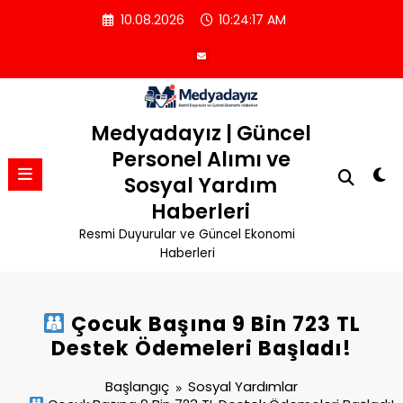
İçeriğe
10.08.2026
10:24:17 AM
atla
Medyadayız | Güncel
Personel Alımı ve
Sosyal Yardım
Haberleri
Resmi Duyurular ve Güncel Ekonomi
Haberleri
Çocuk Başına 9 Bin 723 TL
Destek Ödemeleri Başladı!
Başlangıç
Sosyal Yardımlar