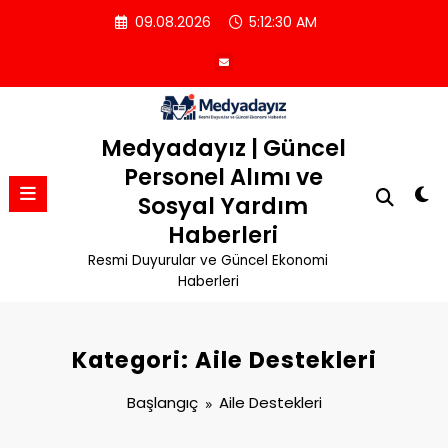
İçeriğe
09.08.2026
5:12:31 AM
atla
Medyadayız | Güncel
Personel Alımı ve
Sosyal Yardım
Haberleri
Resmi Duyurular ve Güncel Ekonomi
Haberleri
Kategori: Aile Destekleri
Başlangıç
Aile Destekleri