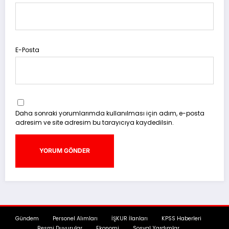
E-Posta
Daha sonraki yorumlarımda kullanılması için adım, e-posta
adresim ve site adresim bu tarayıcıya kaydedilsin.
Gündem
Personel Alımları
İŞKUR İlanları
KPSS Haberleri
Resmi Duyurular
Ekonomi
Sosyal Yardımlar