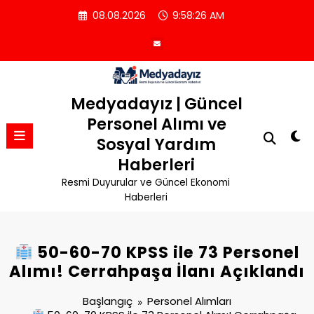
İçeriğe
08.08.2026
9:58:26 AM
atla
Medyadayız | Güncel
Personel Alımı ve
Sosyal Yardım
Haberleri
Resmi Duyurular ve Güncel Ekonomi
Haberleri
50-60-70 KPSS ile 73 Personel
Alımı! Cerrahpaşa İlanı Açıklandı
Başlangıç
Personel Alımları