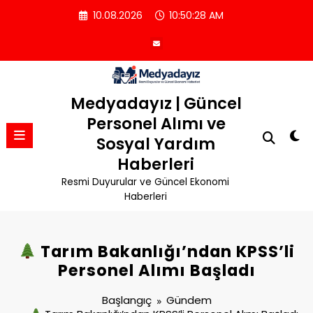
İçeriğe
10.08.2026
10:50:28 AM
atla
Medyadayız | Güncel
Personel Alımı ve
Sosyal Yardım
Haberleri
Resmi Duyurular ve Güncel Ekonomi
Haberleri
Tarım Bakanlığı’ndan KPSS’li
Personel Alımı Başladı
Başlangıç
Gündem