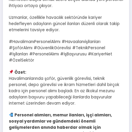
ihtiyacı ortaya çıkıyor.
Uzmanlar, özellikle havacılık sektöründe kariyer
hedefleyen adayların güncel ilanları düzenli olarak takip
etmelerini tavsiye ediyor.
#HavalimanıPersonelAlımı #Havaalanıİşİlanları
#ŞoförAlımı #GüvenlikGörevlisi #TeknikPersonel
#İşİlanları #PersonelAlımı #İşBaşvurusu #KariyerNet
#ÖzelSektör
Özet:
Havalimanlarında şoför, güvenlik görevlisi, teknik
personel, depo görevlisi ve ikram hizmetleri dahil birçok
kadro için personel alımı başladı. En az ilkokul mezunu
adayların başvuru yapabileceği ilanlarda başvurular
internet üzerinden devam ediyor.
Personel alımları, memur ilanları, işçi alımları,
sosyal yardımlar ve gündemdeki önemli
gelişmelerden anında haberdar olmak için