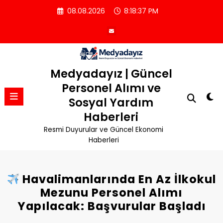
İçeriğe
08.08.2026
8:18:38 PM
atla
Medyadayız | Güncel
Personel Alımı ve
Sosyal Yardım
Haberleri
Resmi Duyurular ve Güncel Ekonomi
Haberleri
Havalimanlarında En Az İlkokul
Mezunu Personel Alımı
Yapılacak: Başvurular Başladı