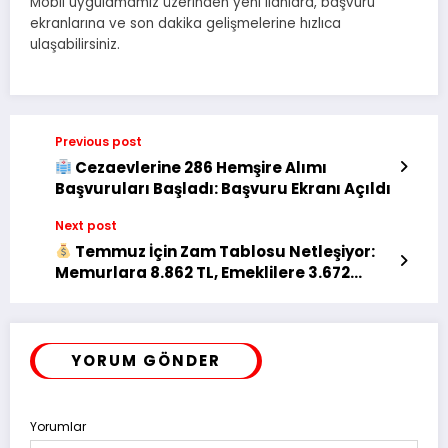
Mobil uygulamamız üzerinden yeni ilanlara, başvuru
ekranlarına ve son dakika gelişmelerine hızlıca
ulaşabilirsiniz.
Previous post
Cezaevlerine 286 Hemşire Alımı
Başvuruları Başladı: Başvuru Ekranı Açıldı
Next post
Temmuz İçin Zam Tablosu Netleşiyor:
Memurlara 8.862 TL, Emeklilere 3.672
TL’ye Kadar Artış Bekleniyor
YORUM GÖNDER
Yorumlar