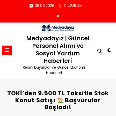
İçeriğe
08.08.2026
9:42:18 AM
atla
Medyadayız | Güncel
Personel Alımı ve
Sosyal Yardım
Haberleri
Resmi Duyurular ve Güncel Ekonomi
Haberleri
TOKİ’den 9.500 TL Taksitle Stok
Konut Satışı
Başvurular
Başladı!