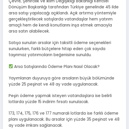
Çevre, Şehircilik ve İklim Değişikliği Bakanlığı Kentsel
Dönüşüm Başkanlığı tarafından Türkiye genelinde 45 ilde
arsa satışı yapılacağı açıklandı. Açık artırma yöntemiyle
gerçekleştirilecek satışlarda vatandaşlar hem yatırım
amaçlı hem de kendi konutlarını inşa etmek amacıyla
arsa satın alabilecek.
Satışa sunulan arsalar için taksitli ödeme seçenekleri
sunulurken, farklı bütçelere hitap eden çok sayıda
taşınmaz yatırımcıların beğenisine sunuldu.
Arsa Satışlarında Ödeme Planı Nasıl Olacak?
Yayımlanan duyuruya göre arsaların büyük bölümünde
yüzde 25 peşinat ve 48 ay vade uygulanacak.
Peşin ödeme yapmak isteyen vatandaşlara ise belirli
lotlarda yüzde 15 indirim fırsatı sunulacak.
173, 174, 175, 176 ve 177 numaralı lotlarda ise farklı ödeme
planı uygulanacak. Bu arsalar için yüzde 35 peşinat ve 48
ay vade imkanı sağlanacak.