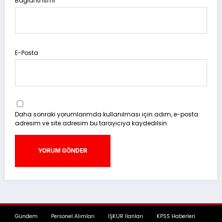
Bağlantı ismi
E-Posta
Daha sonraki yorumlarımda kullanılması için adım, e-posta
adresim ve site adresim bu tarayıcıya kaydedilsin.
Gündem
Personel Alımları
İŞKUR İlanları
KPSS Haberleri