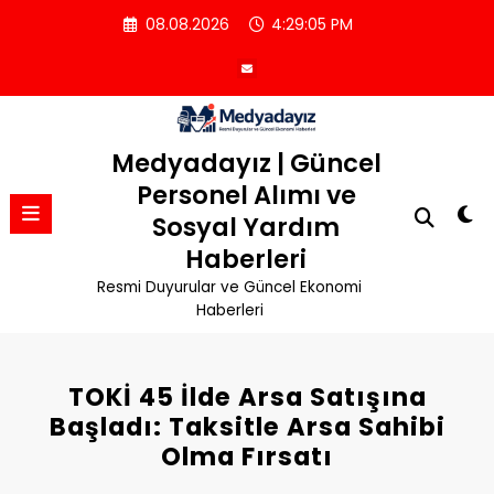
İçeriğe
08.08.2026
4:29:05 PM
atla
Medyadayız | Güncel
Personel Alımı ve
Sosyal Yardım
Haberleri
Resmi Duyurular ve Güncel Ekonomi
Haberleri
TOKİ 45 İlde Arsa Satışına
Başladı: Taksitle Arsa Sahibi
Olma Fırsatı