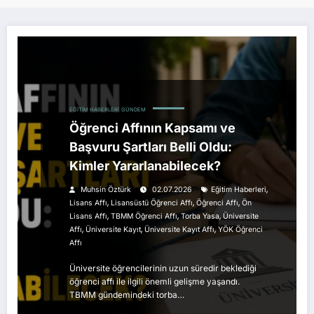
EĞITIM HABERLERI
GÜNDEM
Öğrenci Affının Kapsamı ve
Başvuru Şartları Belli Oldu:
Kimler Yararlanabilecek?
,
Muhsin Öztürk
02.07.2026
Eğitim Haberleri
,
,
,
Lisans Affı
Lisansüstü Öğrenci Affı
Öğrenci Affı
Ön
,
,
,
Lisans Affı
TBMM Öğrenci Affı
Torba Yasa
Üniversite
,
,
,
Affı
Üniversite Kayıt
Üniversite Kayıt Affı
YÖK Öğrenci
Affı
Üniversite öğrencilerinin uzun süredir beklediği
öğrenci affı ile ilgili önemli gelişme yaşandı.
TBMM gündemindeki torba…