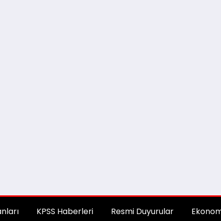
anları
KPSS Haberleri
Resmi Duyurular
Ekonom