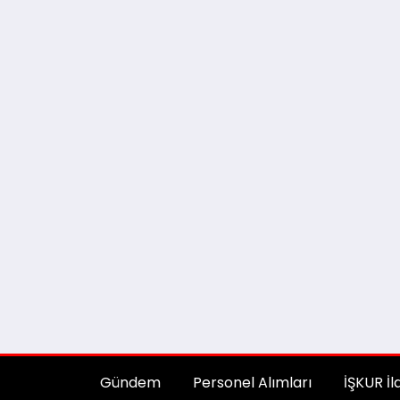
Gündem
Personel Alımları
İŞKUR İl