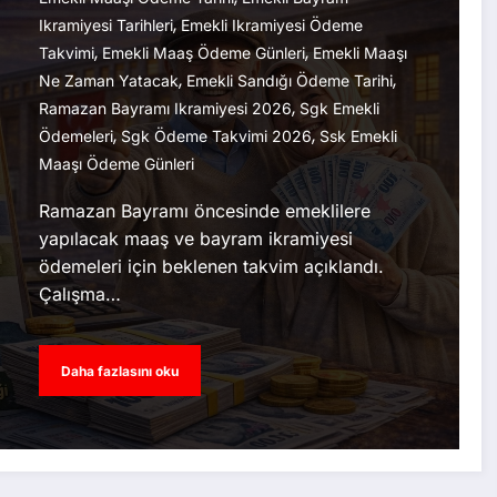
,
Ikramiyesi Tarihleri
Emekli Ikramiyesi Ödeme
,
,
Takvimi
Emekli Maaş Ödeme Günleri
Emekli Maaşı
,
,
Ne Zaman Yatacak
Emekli Sandığı Ödeme Tarihi
,
Ramazan Bayramı Ikramiyesi 2026
Sgk Emekli
,
,
Ödemeleri
Sgk Ödeme Takvimi 2026
Ssk Emekli
Maaşı Ödeme Günleri
Ramazan Bayramı öncesinde emeklilere
yapılacak maaş ve bayram ikramiyesi
ödemeleri için beklenen takvim açıklandı.
Çalışma…
Daha fazlasını oku