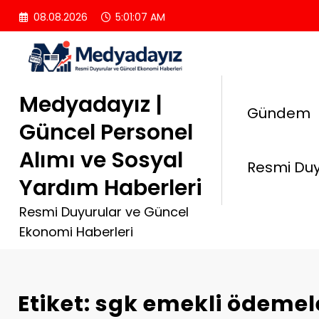
İçeriğe
08.08.2026
5:01:08 AM
atla
Medyadayız |
Gündem
Güncel Personel
Alımı ve Sosyal
Resmi Duy
Yardım Haberleri
Resmi Duyurular ve Güncel
Ekonomi Haberleri
Etiket: sgk emekli ödemel