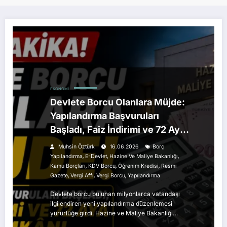
EKONOMI
Devlete Borcu Olanlara Müjde:
Yapılandırma Başvuruları
Başladı, Faiz İndirimi ve 72 Aya
Vade İmkânı
Muhsin Öztürk
16.06.2026
Borç
,
,
,
Yapılandırma
E-Devlet
Hazine Ve Maliye Bakanlığı
,
,
,
Kamu Borçları
KDV Borcu
Öğrenim Kredisi
Resmi
,
,
,
Gazete
Vergi Affı
Vergi Borcu
Yapılandırma
Devlete borcu bulunan milyonlarca vatandaşı
ilgilendiren yeni yapılandırma düzenlemesi
yürürlüğe girdi. Hazine ve Maliye Bakanlığı…