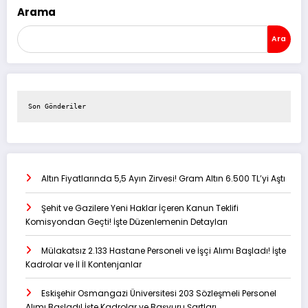
Arama
Ara
Son Gönderiler
Altın Fiyatlarında 5,5 Ayın Zirvesi! Gram Altın 6.500 TL’yi Aştı
Şehit ve Gazilere Yeni Haklar İçeren Kanun Teklifi
Komisyondan Geçti! İşte Düzenlemenin Detayları
Mülakatsız 2.133 Hastane Personeli ve İşçi Alımı Başladı! İşte
Kadrolar ve İl İl Kontenjanlar
Eskişehir Osmangazi Üniversitesi 203 Sözleşmeli Personel
Alımı Başladı! İşte Kadrolar ve Başvuru Şartları