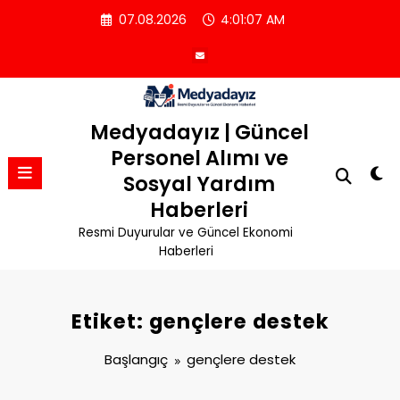
İçeriğe
07.08.2026
4:01:07 AM
atla
Medyadayız | Güncel
Personel Alımı ve
Sosyal Yardım
Haberleri
Resmi Duyurular ve Güncel Ekonomi
Haberleri
Etiket: gençlere destek
Başlangıç
gençlere destek