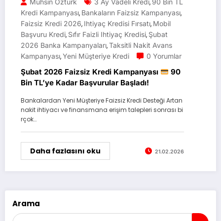
Muhsin Öztürk
3 Ay Vadeli Kredi
90 Bin TL
,
Kredi Kampanyası
Bankaların Faizsiz Kampanyası
,
,
Faizsiz Kredi 2026
Ihtiyaç Kredisi Fırsatı
Mobil
,
,
Başvuru Kredi
Sıfır Faizli Ihtiyaç Kredisi
Şubat
,
,
2026 Banka Kampanyaları
Taksitli Nakit Avans
,
Kampanyası
Yeni Müşteriye Kredi
0 Yorumlar
,
Şubat 2026 Faizsiz Kredi Kampanyası
90
Bin TL’ye Kadar Başvurular Başladı!
Bankalardan Yeni Müşteriye Faizsiz Kredi Desteği Artan
nakit ihtiyacı ve finansmana erişim talepleri sonrası bi
rçok…
Daha fazlasını oku
21.02.2026
Arama