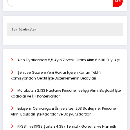
Ara
Son Gönderiler
Altın Fiyatlarında 5,5 Ayın Zirvesi! Gram Altın 6.500 TL’yi Aştı
Şehit ve Gazilere Yeni Haklar İçeren Kanun Teklifi
Komisyondan Geçti! İşte Düzenlemenin Detayları
Mülakatsız 2.133 Hastane Personeli ve İşçi Alımı Başladı! İşte
Kadrolar ve İl İl Kontenjanlar
Eskişehir Osmangazi Üniversitesi 203 Sözleşmeli Personel
Alımı Başladı! İşte Kadrolar ve Başvuru Şartları
KPSS’li ve KPSS Şartsız 4.397 Temizlik Görevlisi ve Hizmetli