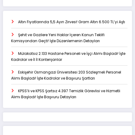
Altın Fiyatlarında 5,5 Ayın Zirvesi! Gram Altın 6.500 TL’yi Aştı
Şehit ve Gazilere Yeni Haklar İçeren Kanun Teklifi
Komisyondan Geçti! İşte Düzenlemenin Detayları
Mülakatsız 2.133 Hastane Personeli ve İşçi Alımı Başladı! İşte
Kadrolar ve İl İl Kontenjanlar
Eskişehir Osmangazi Üniversitesi 203 Sözleşmeli Personel
Alımı Başladı! İşte Kadrolar ve Başvuru Şartları
KPSS’li ve KPSS Şartsız 4.397 Temizlik Görevlisi ve Hizmetli
Alımı Başladı! İşte Başvuru Detayları