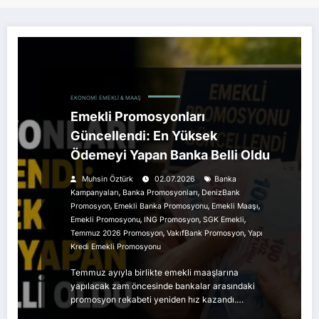
EKONOMI
EMEKLI & MAAŞ
Emekli Promosyonları
Güncellendi: En Yüksek
Ödemeyi Yapan Banka Belli Oldu
Muhsin Öztürk
02.07.2026
Banka
,
,
Kampanyaları
Banka Promosyonları
DenizBank
,
,
,
Promosyon
Emekli Banka Promosyonu
Emekli Maaşı
,
,
,
Emekli Promosyonu
ING Promosyon
SGK Emekli
,
,
Temmuz 2026 Promosyon
VakıfBank Promosyon
Yapı
Kredi Emekli Promosyonu
Temmuz ayıyla birlikte emekli maaşlarına
yapılacak zam öncesinde bankalar arasındaki
promosyon rekabeti yeniden hız kazandı.…