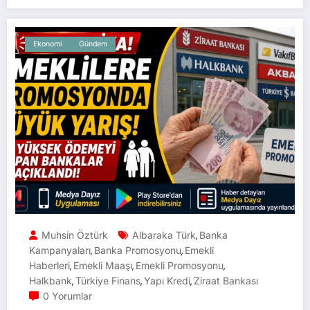
Ekonomi
Gündem
Muhsin Öztürk
Albaraka Türk
Banka
,
Kampanyaları
Banka Promosyonu
Emekli
,
,
Haberleri
Emekli Maaşı
Emekli Promosyonu
,
,
,
Halkbank
Türkiye Finans
Yapı Kredi
Ziraat Bankası
,
,
,
0 Yorumlar