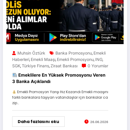
Muhsin Öztürk
Banka Promosyonu
Emekli
,
Haberleri
Emekli Maaşı
Emekli Promosyonu
ING
,
,
,
,
SGK
Türkiye Finans
Ziraat Bankası
0 Yorumlar
,
,
Emeklilere En Yüksek Promosyonu Veren
3 Banka Açıklandı
Emekli Promosyon Yarışı Hız Kazandı Emekli maaşını
farklı bankalara taşıyan vatandaşlar için bankalar ca
zip…
Daha fazlasını oku
26.06.2026