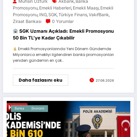
Muhsin Öztürk
Akbank
Banka
,
Promosyonu
Emekli Haberleri
Emekli Maaşı
Emekli
,
,
,
Promosyonu
ING
SGK
Türkiye Finans
VakıfBank
,
,
,
,
,
Ziraat Bankası
0 Yorumlar
SGK Uzmanı Açıkladı: Emekli Promosyonu
50 Bin TL’ye Kadar Çıkabilir
Emekli Promosyonlarında Yeni Dönem Gündemde
Milyonlarca emekliyi ilgilendiren banka promosyonları
yeniden gündemin en çok…
Daha fazlasını oku
27.06.2026
Banka
Ekonomi