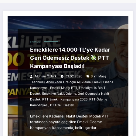
EKONOMI
Emeklilere 14.000 TL’ye Kadar
Geri Ödemesiz Destek
PTT
Kampanyası Başladı!
Muhsin Öztürk
21.02.2026
3 Yıl Maaş
,
,
Taahhüdü
Abdulkadir Uraloğlu Açıklama
Emekli Finans
,
,
Kampanyası
Emekli Maaşı PTT
Emekliye 14 Bin TL
,
,
Destek
Emekliye Nakit Ödeme
Geri Ödemesiz Nakit
,
,
Destek
PTT Emekli Kampanyası 2026
PTT Ödeme
,
Kampanyası
PTTCell Destek
Emeklilere Kademeli Nakit Destek Modeli PTT
tarafından hayata geçirilen Emekli Ödeme
Kampanyası kapsamında, belirli şartları…