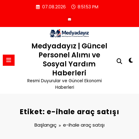
İçeriğe
07.08.2026
8:51:54 PM
atla
Medyadayız | Güncel
Personel Alımı ve
Sosyal Yardım
Haberleri
Resmi Duyurular ve Güncel Ekonomi
Haberleri
Etiket: e-ihale araç satışı
Başlangıç
e-ihale araç satışı