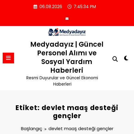
İçeriğe
06.08.2026
7:45:34 PM
atla
Medyadayız | Güncel
Personel Alımı ve
Sosyal Yardım
Haberleri
Resmi Duyurular ve Güncel Ekonomi
Haberleri
Etiket: devlet maaş desteği
gençler
Başlangıç
devlet maaş desteği gençler