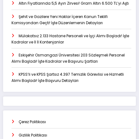
Altın Fiyatlarında 5,5 Ayın Zirvesi! Gram Altın 6.500 TL’yi Aştı
Şehit ve Gazilere Yeni Haklar İçeren Kanun Teklifi
Komisyondan Geçti! İşte Düzenlemenin Detayları
Mülakatsız 2.133 Hastane Personeli ve İşçi Alımı Başladı! İşte
Kadrolar ve İl İl Kontenjanlar
Eskişehir Osmangazi Üniversitesi 203 Sözleşmeli Personel
Alımı Başladı! İşte Kadrolar ve Başvuru Şartları
KPSS’li ve KPSS Şartsız 4.397 Temizlik Görevlisi ve Hizmetli
Alımı Başladı! İşte Başvuru Detayları
Çerez Politikası
Gizlilik Politikası