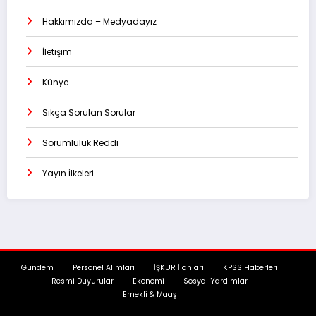
Hakkımızda – Medyadayız
İletişim
Künye
Sıkça Sorulan Sorular
Sorumluluk Reddi
Yayın İlkeleri
Gündem
Personel Alımları
İŞKUR İlanları
KPSS Haberleri
Resmi Duyurular
Ekonomi
Sosyal Yardımlar
Emekli & Maaş