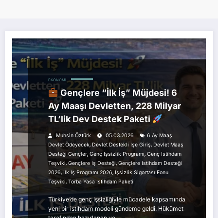
EKONOMI
Gençlere “İlk İş” Müjdesi! 6
Ay Maaşı Devletten, 228 Milyar
TL’lik Dev Destek Paketi
Muhsin Öztürk
05.03.2026
6 Ay Maaş
,
,
Devlet Ödeyecek
Devlet Destekli Işe Giriş
Devlet Maaş
,
,
Desteği Gençler
Genç Işsizlik Programı
Genç Istihdam
,
,
Teşviki
Gençlere Iş Desteği
Gençlere Istihdam Desteği
,
,
2026
Ilk Iş Programı 2026
Işsizlik Sigortası Fonu
,
Teşviki
Torba Yasa Istihdam Paketi
Türkiye’de genç işsizliğiyle mücadele kapsamında
yeni bir istihdam modeli gündeme geldi. Hükümet
tarafından hazırlanan ve…