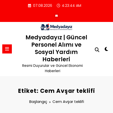
İçeriğe
07.08.2026
4:23:45 AM
atla
Medyadayız | Güncel
Personel Alımı ve
Sosyal Yardım
Haberleri
Resmi Duyurular ve Güncel Ekonomi
Haberleri
Etiket: Cem Avşar teklifi
Başlangıç
Cem Avşar teklifi