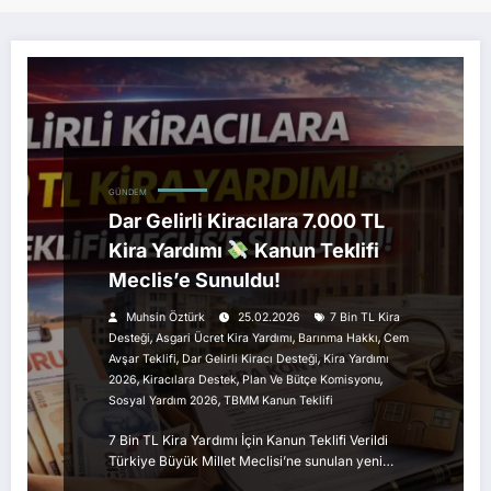
GÜNDEM
Dar Gelirli Kiracılara 7.000 TL
Kira Yardımı
Kanun Teklifi
Meclis’e Sunuldu!
Muhsin Öztürk
25.02.2026
7 Bin TL Kira
,
,
,
Desteği
Asgari Ücret Kira Yardımı
Barınma Hakkı
Cem
,
,
Avşar Teklifi
Dar Gelirli Kiracı Desteği
Kira Yardımı
,
,
,
2026
Kiracılara Destek
Plan Ve Bütçe Komisyonu
,
Sosyal Yardım 2026
TBMM Kanun Teklifi
7 Bin TL Kira Yardımı İçin Kanun Teklifi Verildi
Türkiye Büyük Millet Meclisi’ne sunulan yeni…