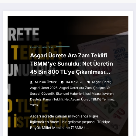
EKONOMI
GÜNDEM
Asgari Ücrete Ara Zam Teklifi
TBMM’ye Sunuldu: Net Ücretin
45 Bin 800 TL’ye Çıkarılması
İsteniyor
,
Muhsin Öztürk
04.07.2026
Asgari Ücret
,
,
Asgari Ücret 2026
Asgari Ücret Ara Zam
Çalışma Ve
,
,
,
Sosyal Güvenlik
Ekonomi Haberleri
Işçi Maaşı
Işveren
,
,
,
,
Desteği
Kanun Teklifi
Net Asgari Ücret
TBMM
Temmuz
2026
Asgari ücretle çalışan milyonlarca kişiyi
ilgilendiren önemli bir gelişme yaşandı. Türkiye
Büyük Millet Meclisi'ne (TBMM),…