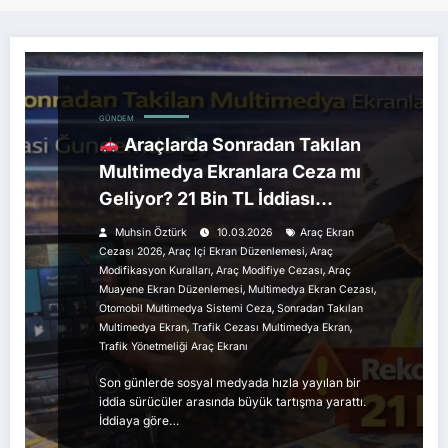
GÜNDEM
Araçlarda Sonradan Takılan
Multimedya Ekranlara Ceza mı
Geliyor? 21 Bin TL İddiası
Gündemde
Muhsin Öztürk
10.03.2026
Araç Ekran
,
,
Cezası 2026
Araç Içi Ekran Düzenlemesi
Araç
,
,
Modifikasyon Kuralları
Araç Modifiye Cezası
Araç
,
,
Muayene Ekran Düzenlemesi
Multimedya Ekran Cezası
,
Otomobil Multimedya Sistemi Ceza
Sonradan Takılan
,
,
Multimedya Ekran
Trafik Cezası Multimedya Ekran
Trafik Yönetmeliği Araç Ekranı
Son günlerde sosyal medyada hızla yayılan bir
iddia sürücüler arasında büyük tartışma yarattı.
İddiaya göre…