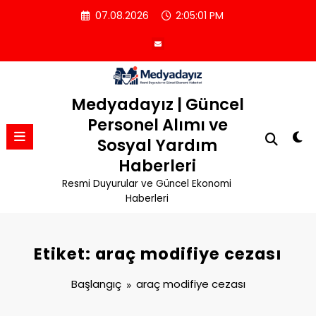
İçeriğe
07.08.2026
2:05:01 PM
atla
Medyadayız | Güncel
Personel Alımı ve
Sosyal Yardım
Haberleri
Resmi Duyurular ve Güncel Ekonomi
Haberleri
Etiket: araç modifiye cezası
Başlangıç
araç modifiye cezası