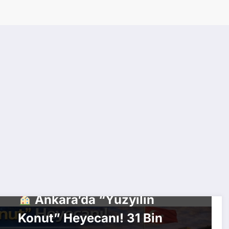
GÜNDEM
Ankara’da “Yüzyılın
Konut” Heyecanı! 31 Bin