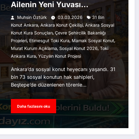
Ailenin Yeni Yuvası
Belirlendi
Muhsin Öztürk
03.03.2026
31 Bin
,
,
Konut Ankara
Ankara Konut Çekilişi
Ankara Sosyal
,
Konut Kura Sonuçları
Çevre Şehircilik Bakanlığı
,
,
,
Projeleri
Etimesgut Toki Kura
Mamak Sosyal Konut
,
,
Murat Kurum Açıklama
Sosyal Konut 2026
Toki
,
Ankara Kura
Yüzyılın Konut Projesi
Ankara’da sosyal konut heyecanı yaşandı. 31
bin 73 sosyal konutun hak sahipleri,
Beştepe’de düzenlenen törenle…
Daha fazlasını oku