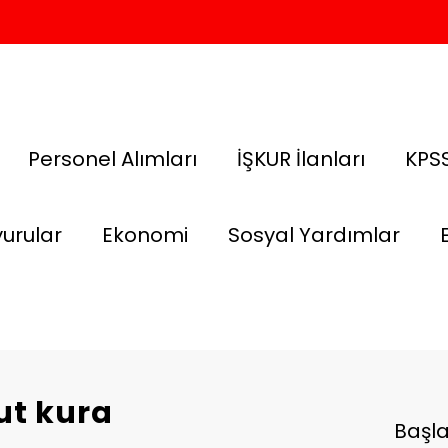
Personel Alımları
İŞKUR İlanları
KPSS
urular
Ekonomi
Sosyal Yardımlar
ut kura
Başl