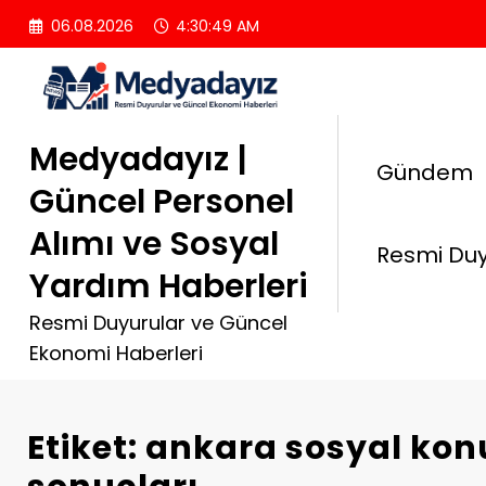
İçeriğe
06.08.2026
4:30:50 AM
atla
Medyadayız |
Gündem
Güncel Personel
Alımı ve Sosyal
Resmi Duy
Yardım Haberleri
Resmi Duyurular ve Güncel
Ekonomi Haberleri
Etiket: ankara sosyal kon