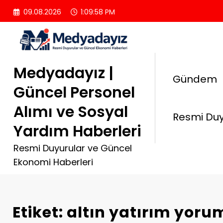
İçeriğe
09.08.2026
1:09:59 PM
atla
Medyadayız |
Gündem
Güncel Personel
Alımı ve Sosyal
Resmi Duy
Yardım Haberleri
Resmi Duyurular ve Güncel
Ekonomi Haberleri
Etiket: altın yatırım yoru