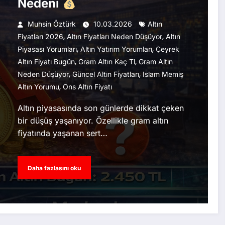
Nedeni
Muhsin Öztürk
10.03.2026
Altın
,
,
Fiyatları 2026
Altın Fiyatları Neden Düşüyor
Altın
,
,
Piyasası Yorumları
Altın Yatırım Yorumları
Çeyrek
,
,
Altın Fiyatı Bugün
Gram Altın Kaç Tl
Gram Altın
,
,
Neden Düşüyor
Güncel Altın Fiyatları
Islam Memiş
,
Altın Yorumu
Ons Altın Fiyatı
Altın piyasasında son günlerde dikkat çeken
bir düşüş yaşanıyor. Özellikle gram altın
fiyatında yaşanan sert…
Daha fazlasını oku