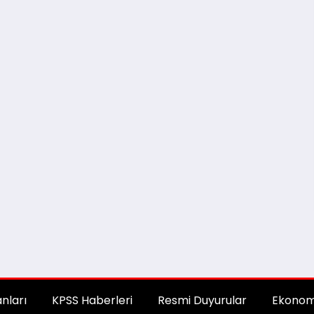
anları
KPSS Haberleri
Resmi Duyurular
Ekonom