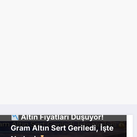
EKONOMI
Altın Fiyatları Düşüyor!
Gram Altın Sert Geriledi, İşte