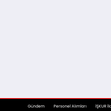
Gündem
Personel Alımları
İŞKUR İl