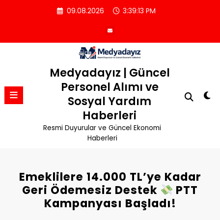
İçeriğe
09.08.2026
3:39:13 PM
atla
Medyadayız | Güncel
Personel Alımı ve
Sosyal Yardım
Haberleri
Resmi Duyurular ve Güncel Ekonomi
Haberleri
Emeklilere 14.000 TL’ye Kadar
Geri Ödemesiz Destek
PTT
Kampanyası Başladı!