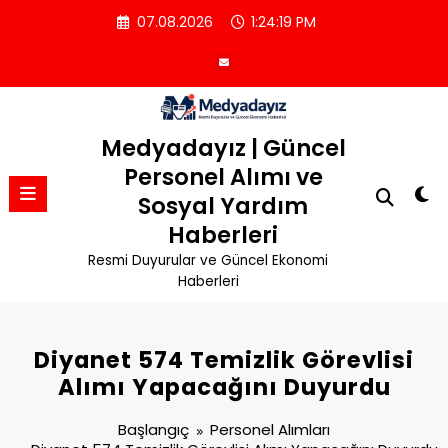
İçeriğe
07.08.2026
1:24:19 PM
atla
Medyadayız | Güncel
Personel Alımı ve
Sosyal Yardım
Haberleri
Resmi Duyurular ve Güncel Ekonomi
Haberleri
Diyanet 574 Temizlik Görevlisi
Alımı Yapacağını Duyurdu
Başlangıç
Personel Alımları