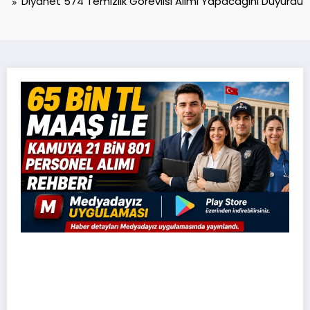
Diyanet 574 Temizlik Görevlisi Alımı Yapacağını Duyurdu