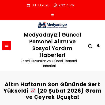
İçeriğe
09.08.2026
7:32:14 PM
atla
Medyadayız | Güncel
Personel Alımı ve
Sosyal Yardım
Haberleri
Resmi Duyurular ve Güncel Ekonomi
Haberleri
Altın Haftanın Son Gününde Sert
Yükseldi
(20 Şubat 2026) Gram
ve Çeyrek Uçuşta!