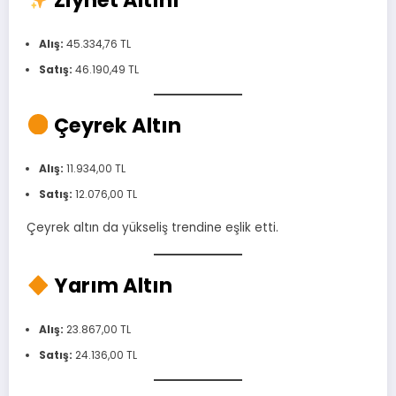
Ziynet Altını
Alış:
45.334,76 TL
Satış:
46.190,49 TL
Çeyrek Altın
Alış:
11.934,00 TL
Satış:
12.076,00 TL
Çeyrek altın da yükseliş trendine eşlik etti.
Yarım Altın
Alış:
23.867,00 TL
Satış:
24.136,00 TL