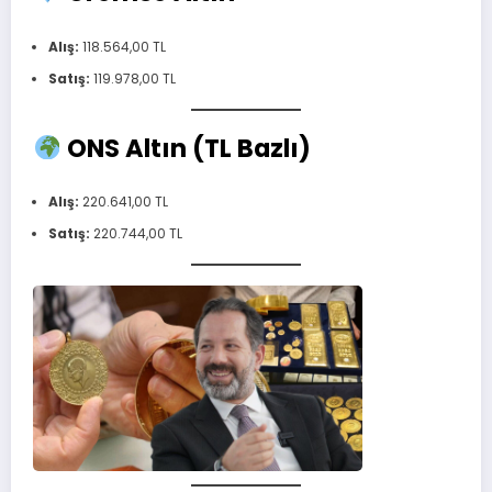
Alış:
118.564,00 TL
Satış:
119.978,00 TL
ONS Altın (TL Bazlı)
Alış:
220.641,00 TL
Satış:
220.744,00 TL