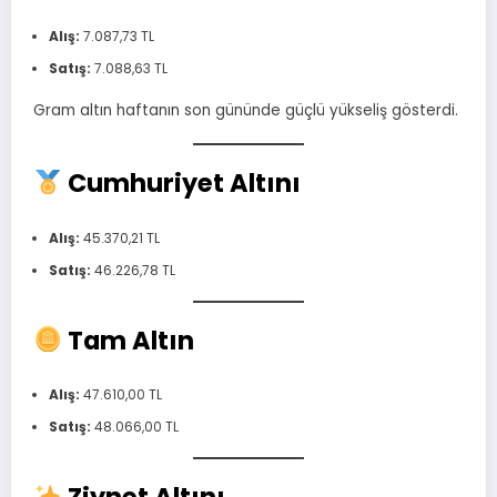
Alış:
7.087,73 TL
Satış:
7.088,63 TL
Gram altın haftanın son gününde güçlü yükseliş gösterdi.
Cumhuriyet Altını
Alış:
45.370,21 TL
Satış:
46.226,78 TL
Tam Altın
Alış:
47.610,00 TL
Satış:
48.066,00 TL