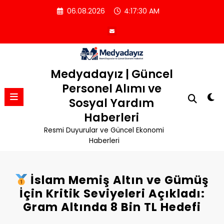
İçeriğe
06.08.2026
4:17:31 AM
atla
Medyadayız | Güncel
Personel Alımı ve
Sosyal Yardım
Haberleri
Resmi Duyurular ve Güncel Ekonomi
Haberleri
İslam Memiş Altın ve Gümüş
İçin Kritik Seviyeleri Açıkladı:
Gram Altında 8 Bin TL Hedefi